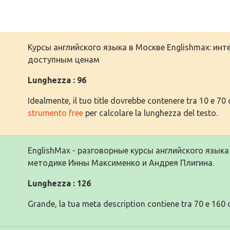
Курсы английского языка в Москве Englishmax: инт
доступным ценам
Lunghezza : 96
Idealmente, il tuo title dovrebbe contenere tra 10 e 70 c
strumento free
per calcolare la lunghezza del testo.
EnglishMax - разговорные курсы английского язы
методике Инны Максименко и Андрея Плигина.
Lunghezza : 126
Grande, la tua meta description contiene tra 70 e 160 c