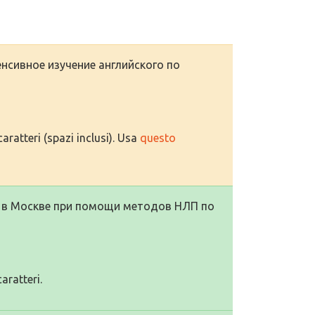
енсивное изучение английского по
aratteri (spazi inclusi). Usa
questo
ка в Москве при помощи методов НЛП по
aratteri.