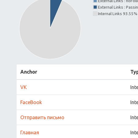
External Links : noFo
External Links : Passi
Internal Links 93.55%
Anchor
Ty
VK
Int
FaceBook
Int
Отправить письмо
Int
Главная
Int