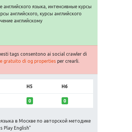
ие английского языка, интенсивные курсы
урсы английского, курсы английского
учение английскому
esti tags consentono ai social crawler di
 gratuito di og properties
per crearli.
H5
H6
0
0
 языка в Москве по авторской методике
 Play English"