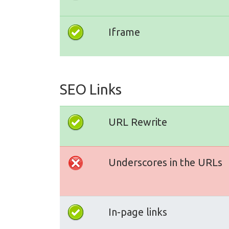
Iframe
SEO Links
URL Rewrite
Underscores in the URLs
In-page links