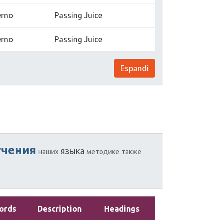
erno
Passing Juice
erno
Passing Juice
Espandi
учения
языка
наших
методике
также
ords
Description
Headings