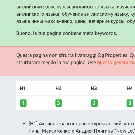
английский язык, курсы английского языка, изучен
английского языка, обучение английскому языку, к
языка инны максименко, цены, вечерние курсы, об
Buono, la tua pagina contiene meta keywords.
Questa pagina non sfrutta i vantaggi Og Properties. Qu
strutturare meglio la tua pagina. Use
questo generatore
H1
H2
H3
H4
1
3
2
0
[H1] Активно-разговорные курсы английского
Инны Максименко и Андрея Плигина "Now Let's