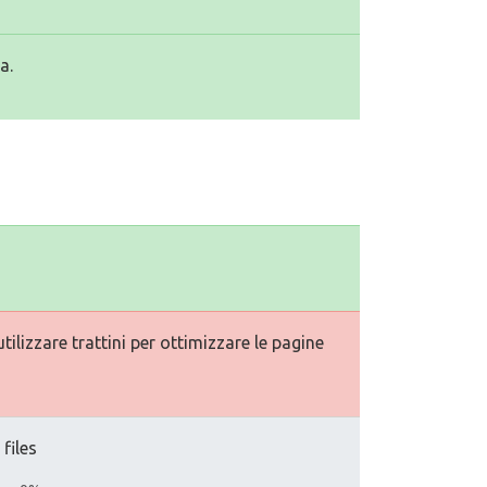
a.
ilizzare trattini per ottimizzare le pagine
 files