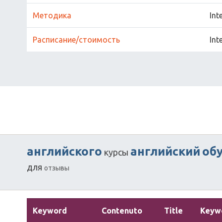
Методика
Int
Расписание/стоимость
Int
английского
английский
об
курсы
для
отзывы
Keyword
Contenuto
Title
Keyw