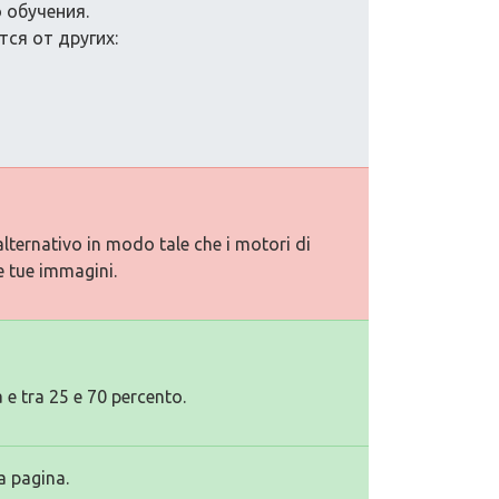
 обучения.
ся от других:
alternativo in modo tale che i motori di
e tue immagini.
 e tra 25 e 70 percento.
a pagina.