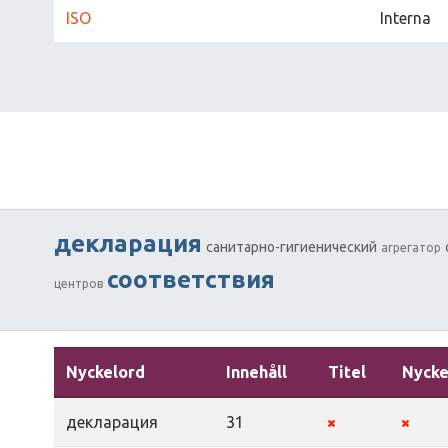
ISO
Interna
декларация
cанитарно-гигиенический
агрегатор
соответствия
центров
Nyckelord
Innehåll
Titel
Nycke
декларация
31