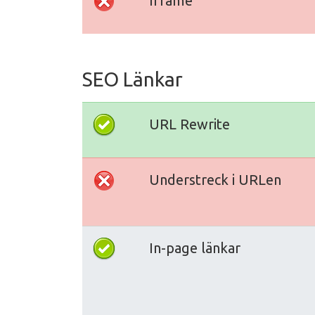
Iframe
SEO Länkar
URL Rewrite
Understreck i URLen
In-page länkar