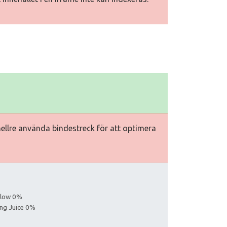
hellre använda bindestreck för att optimera
ollow 0%
ing Juice 0%