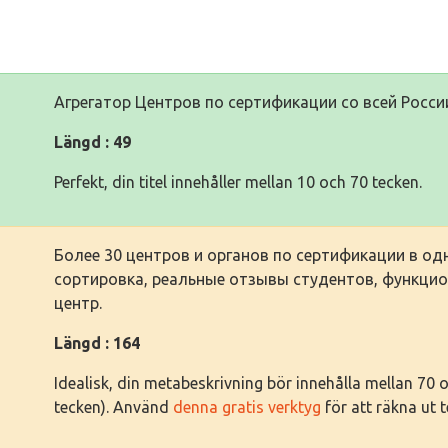
Агрегатор Центров по сертификации со всей Росси
Längd : 49
Perfekt, din titel innehåller mellan 10 och 70 tecken.
Более 30 центров и органов по сертификации в од
сортировка, реальные отзывы студентов, функци
центр.
Längd : 164
Idealisk, din metabeskrivning bör innehålla mellan 70
tecken). Använd
denna gratis verktyg
för att räkna ut 