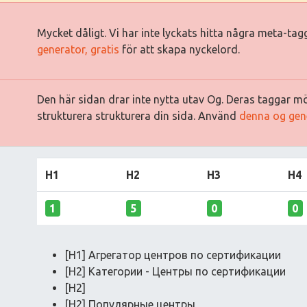
Mycket dåligt. Vi har inte lyckats hitta några meta-ta
generator, gratis
för att skapa nyckelord.
Den här sidan drar inte nytta utav Og. Deras taggar mö
strukturera strukturera din sida. Använd
denna og gen
H1
H2
H3
H4
1
5
0
0
[H1] Агрегатор центров по сертификации
[H2] Категории - Центры по сертификации
[H2]
[H2] Популярные центры