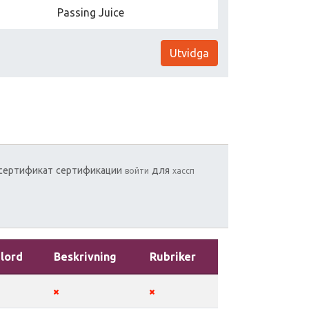
Passing Juice
Utvidga
сертификат
сертификации
для
войти
хассп
lord
Beskrivning
Rubriker