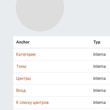
Anchor
Typ
Категории
Interna
Топы
Interna
Центры
Interna
Вход
Interna
К списку центров
Interna