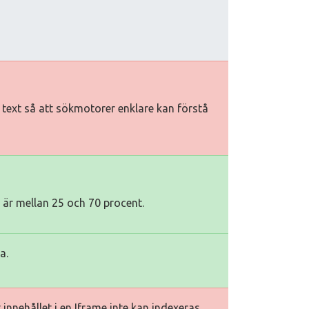
iv text så att sökmotorer enklare kan förstå
e är mellan 25 och 70 procent.
a.
innehållet i en Iframe inte kan indexeras.