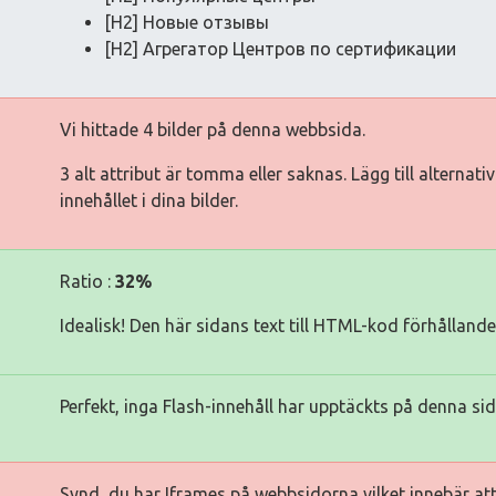
[H2] Новые отзывы
[H2] Агрегатор Центров по сертификации
Vi hittade 4 bilder på denna webbsida.
3 alt attribut är tomma eller saknas. Lägg till alternat
innehållet i dina bilder.
Ratio :
32%
Idealisk! Den här sidans text till HTML-kod förhålland
Perfekt, inga Flash-innehåll har upptäckts på denna sid
Synd, du har Iframes på webbsidorna vilket innebär att 