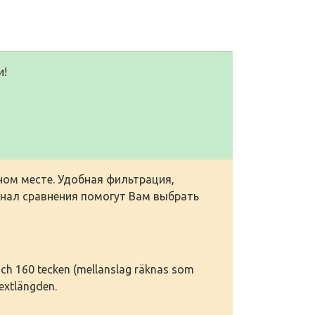
и!
ном месте. Удобная фильтрация,
онал сравнения помогут Вам выбрать
 och 160 tecken (mellanslag räknas som
textlängden.