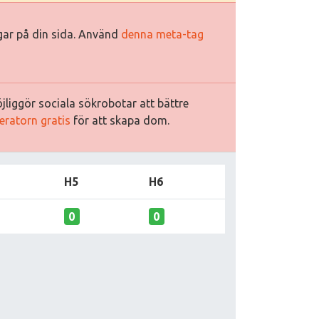
ggar på din sida. Använd
denna meta-tag
jliggör sociala sökrobotar att bättre
eratorn gratis
för att skapa dom.
H5
H6
0
0