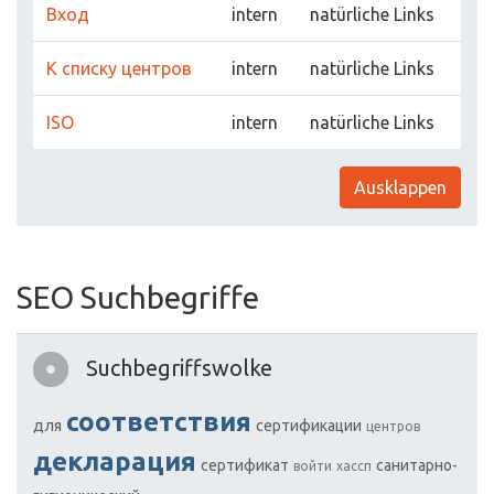
Вход
intern
natürliche Links
К списку центров
intern
natürliche Links
ISO
intern
natürliche Links
Ausklappen
SEO Suchbegriffe
Suchbegriffswolke
соответствия
для
сертификации
центров
декларация
сертификат
cанитарно-
войти
хассп