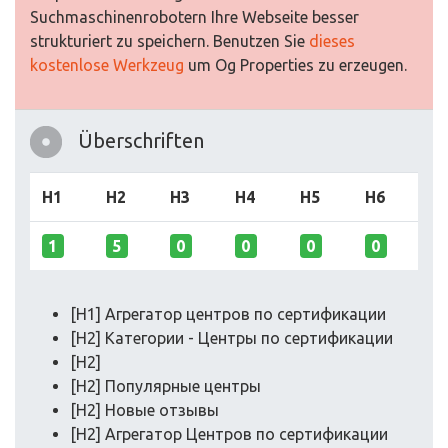
Suchmaschinenrobotern Ihre Webseite besser
strukturiert zu speichern. Benutzen Sie
dieses
kostenlose Werkzeug
um Og Properties zu erzeugen.
Überschriften
H1
H2
H3
H4
H5
H6
1
5
0
0
0
0
[H1] Агрегатор центров по сертификации
[H2] Категории - Центры по сертификации
[H2]
[H2] Популярные центры
[H2] Новые отзывы
[H2] Агрегатор Центров по сертификации