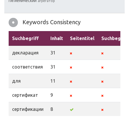
гигиенический
агрегатор
Keywords Consistency
Suchbegriff
Inhalt
Seitentitel
Suchbegriff
декларация
31
соответствия
31
для
11
сертификат
9
сертификации
8