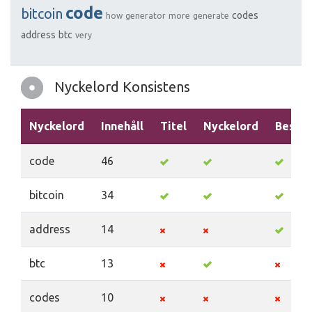
code
bitcoin
codes
how
generator
more
generate
address
btc
very
Nyckelord Konsistens
Nyckelord
Innehåll
Titel
Nyckelord
Beskri
code
46
bitcoin
34
address
14
btc
13
codes
10