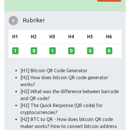
Rubriker
H1
H2
H3
H4
H5
H6
1
8
1
0
0
0
[H1] Bitcoin QR Code Generator
[H2] How does bitcoin QR code generator
works?
[H2] What was the difference between barcode
and QR code?
[H2] The Quick Response (QR code) for
cryptocurrencies?
[H2] BTC to QR - How does bitcoin QR code
maker works? How to convert bitcoin address