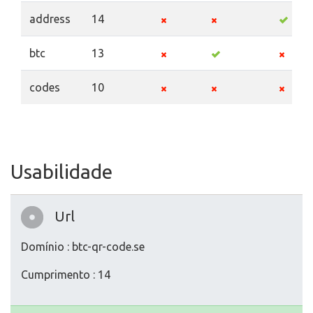
address
14
btc
13
codes
10
Usabilidade
Url
Domínio : btc-qr-code.se
Cumprimento : 14