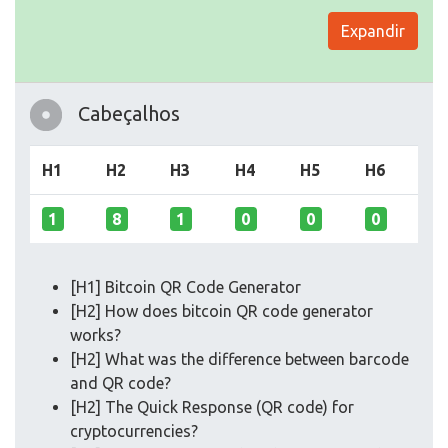
Expandir
Cabeçalhos
H1
H2
H3
H4
H5
H6
1
8
1
0
0
0
[H1] Bitcoin QR Code Generator
[H2] How does bitcoin QR code generator
works?
[H2] What was the difference between barcode
and QR code?
[H2] The Quick Response (QR code) for
cryptocurrencies?