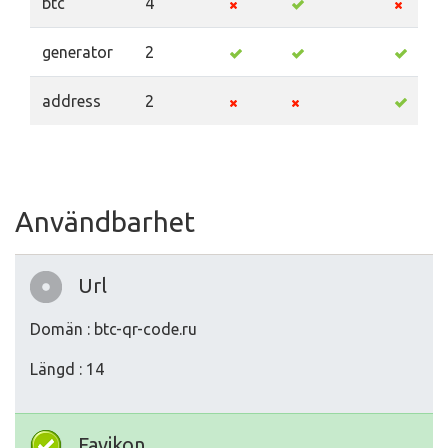
btc
4
generator
2
address
2
Användbarhet
Url
Domän : btc-qr-code.ru
Längd : 14
Favikon