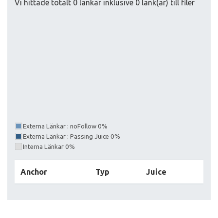
Vi hittade totalt 0 länkar inklusive 0 länk(ar) till filer
Externa Länkar : noFollow 0%
Externa Länkar : Passing Juice 0%
Interna Länkar 0%
Anchor
Typ
Juice