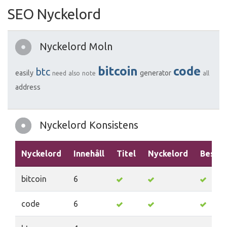
SEO Nyckelord
Nyckelord Moln
bitcoin
code
btc
easily
generator
need
also
note
all
address
Nyckelord Konsistens
Nyckelord
Innehåll
Titel
Nyckelord
Beskri
bitcoin
6
code
6