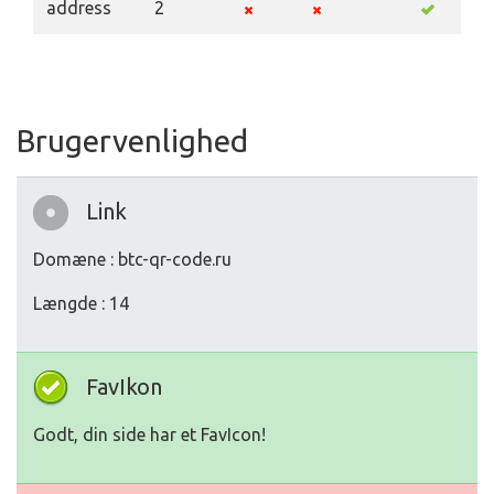
address
2
Brugervenlighed
Link
Domæne : btc-qr-code.ru
Længde : 14
FavIkon
Godt, din side har et FavIcon!