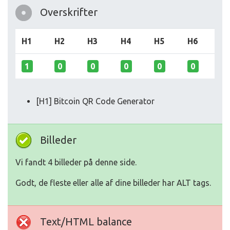
Overskrifter
H1
H2
H3
H4
H5
H6
1
0
0
0
0
0
[H1] Bitcoin QR Code Generator
Billeder
Vi fandt 4 billeder på denne side.
Godt, de fleste eller alle af dine billeder har ALT tags.
Text/HTML balance