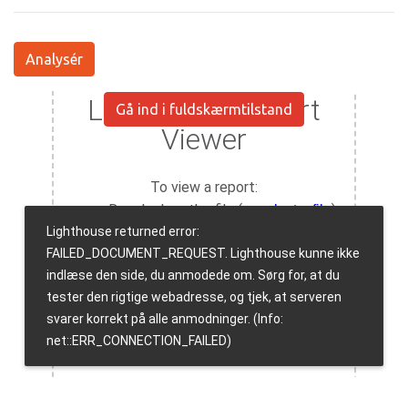
Analysér
Gå ind i fuldskærmtilstand