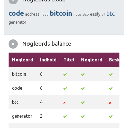
code
bitcoin
btc
address
easily
need
note
also
all
generator
Nøgleords balance
Nøgleord
Indhold
Titel
Nøgleord
Beskriv
bitcoin
6
code
6
btc
4
generator
2