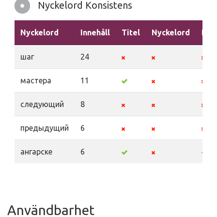
Nyckelord Konsistens
Nyckelord
Innehåll
Titel
Nyckelord
Bes
шаг
24
мастера
11
следующий
8
предыдущий
6
ангарске
6
Användbarhet