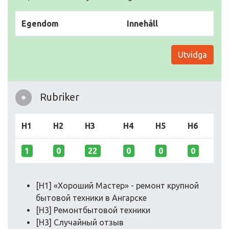
Egendom
Innehåll
Utvidga
Rubriker
H1
H2
H3
H4
H5
H6
1
0
22
0
0
0
[H1] «Хороший Мастер» - ремонт крупной
бытовой техники в Ангарске
[H3] Ремонтбытовой техники
[H3] Случайный отзыв