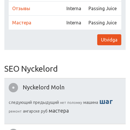
Отзывы
Interna
Passing Juice
Мастера
Interna
Passing Juice
Utvidga
SEO Nyckelord
Nyckelord Moln
шаг
следующий
предыдущий
машина
нет
поломку
мастера
ангарске
руб
ремонт