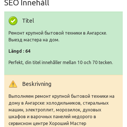
SEO Innehåll
Titel
Ремонт крупной бытовой техники в Ангарске.
Выезд мастера на дом.
Längd : 64
Perfekt, din titel innehåller mellan 10 och 70 tecken.
Beskrivning
Выполняем ремонт крупной бытовой техники на
дому в Ангарске: холодильников, стиральных
машин, электроплит, морозилок, духовых
шкафов и варочных панелей недорого в
сервисном центре Хороший Мастер