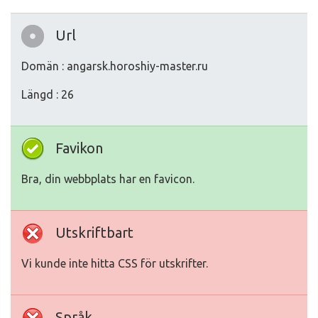
Url
Domän : angarsk.horoshiy-master.ru
Längd : 26
Favikon
Bra, din webbplats har en favicon.
Utskriftbart
Vi kunde inte hitta CSS för utskrifter.
Språk