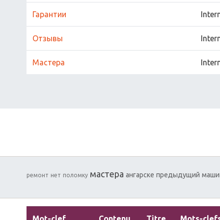
Гарантии
Inter
Отзывы
Inter
Мастера
Inter
мастера
ангарске
предыдущий
маши
ремонт
нет
поломку
Mot-clef
Contenu
Titre
Mots-clef