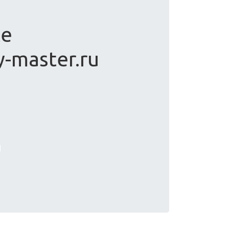
te
y-master.ru