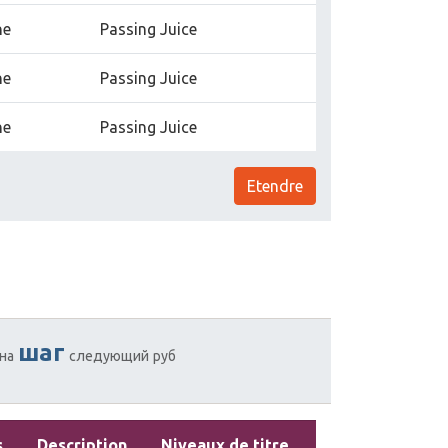
ne
Passing Juice
ne
Passing Juice
ne
Passing Juice
Etendre
шаг
на
следующий
руб
s
Description
Niveaux de titre