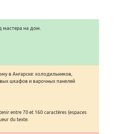
д мастера на дом.
му в Ангарске: холодильников,
овых шкафов и варочных панелей
enir entre 70 et 160 caractères (espaces
ueur du texte.