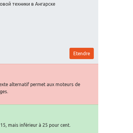
овой техники в Ангарске
Etendre
texte alternatif permet aux moteurs de
ges.
15, mais inférieur à 25 pour cent.