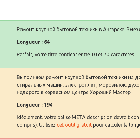
Ремонт крупной бытовой техники в Ангарске. Выез
Longueur : 64
Parfait, votre titre contient entre 10 et 70 caractères.
Выполняем ремонт крупной бытовой техники на до
стиральных машин, электроплит, морозилок, дух
недорого в сервисном центре Хороший Мастер
Longueur : 194
Idéalement, votre balise META description devrait cont
compris). Utilisez
cet outil gratuit
pour calculer la long