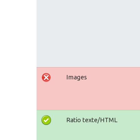
Images
Ratio texte/HTML