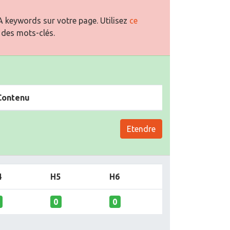
 keywords sur votre page. Utilisez
ce
 des mots-clés.
Contenu
Etendre
4
H5
H6
0
0