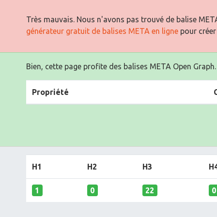
Très mauvais. Nous n'avons pas trouvé de balise META
générateur gratuit de balises META en ligne
pour créer
Bien, cette page profite des balises META Open Graph.
Propriété
H1
H2
H3
H
1
0
22
0