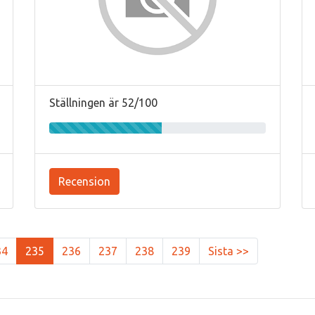
Ställningen är 52/100
Recension
34
235
236
237
238
239
Sista >>