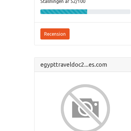
Ställningen är 52/100
Recension
egypttraveldoc2...es.com