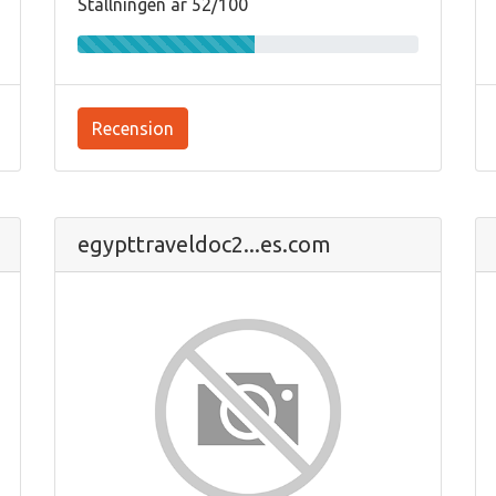
Ställningen är 52/100
Recension
egypttraveldoc2...es.com