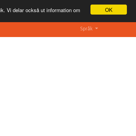
OK
ik. Vi delar också ut information om
Språk