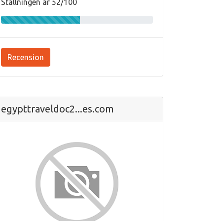
Ställningen är 52/100
Recension
egypttraveldoc2...es.com