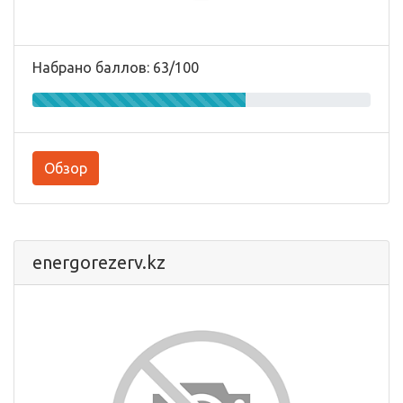
Набрано баллов: 63/100
Обзор
energorezerv.kz