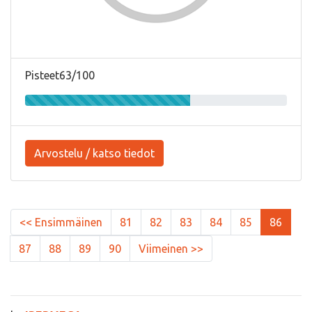
Pisteet63/100
Arvostelu / katso tiedot
<< Ensimmäinen
81
82
83
84
85
86
87
88
89
90
Viimeinen >>