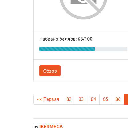
Набрано баллов: 63/100
Обзор
<< Первая
82
83
84
85
86
by
IBERMEGA