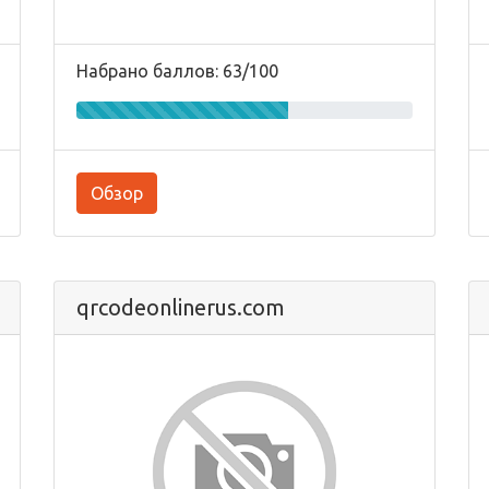
Набрано баллов: 63/100
Обзор
qrcodeonlinerus.com