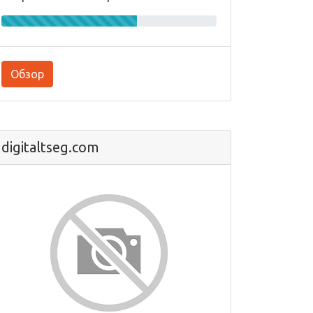
Обзор
digitaltseg.com