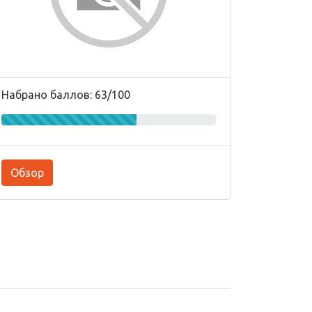
Набрано баллов: 63/100
Обзор