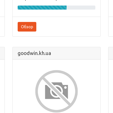
Обзор
goodwin.kh.ua