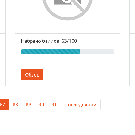
Набрано баллов: 63/100
Обзор
87
88
89
90
91
Последняя >>