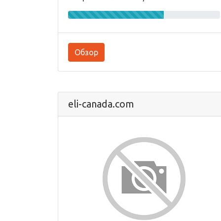
Обзор
eli-canada.com