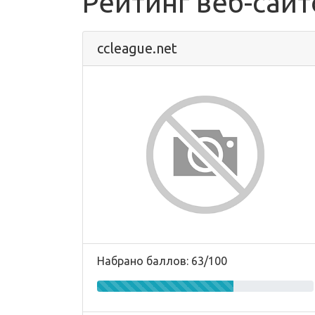
Рейтинг веб-сайт
ccleague.net
Набрано баллов: 63/100