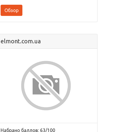
Обзор
elmont.com.ua
Набрано баллов: 63/100