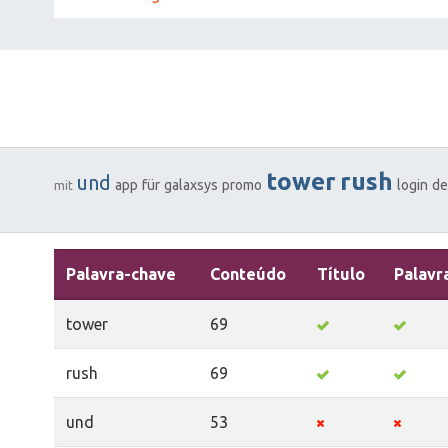
tower
rush
und
app
für
galaxsys
promo
login
d
mit
Palavra-chave
Conteúdo
Título
Palavr
tower
69
rush
69
und
53