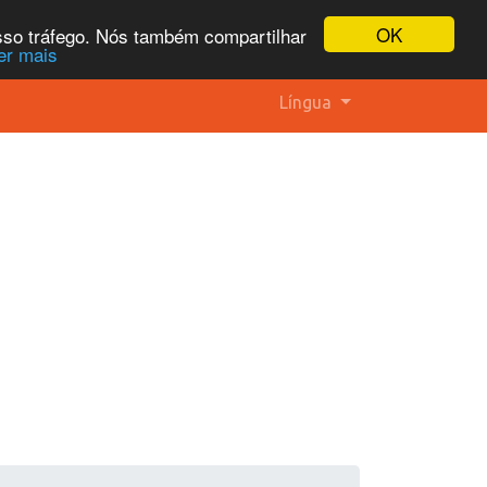
OK
osso tráfego. Nós também compartilhar
er mais
Língua