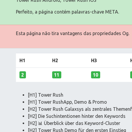
Tower Rush Android, Tower Rush IOS
Perfeito, a página contém palavras-chave META.
Esta página não tira vantagens das propriedades Og.
H1
H2
H3
2
11
10
[H1] Tower Rush
[H1] Tower RushApp, Demo & Promo
[H2] Tower Rush Galaxsys als zentrales Themenf
[H2] Die Suchintentionen hinter den Keywords
[H2] 📊 Überblick über das Keyword-Cluster
[H2] Tower Rush Demo für den ersten Einstieg