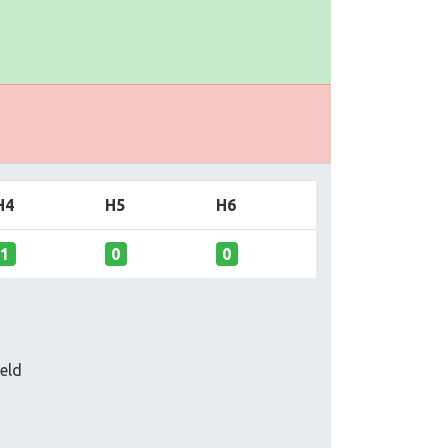
H4
H5
H6
1
0
0
eld