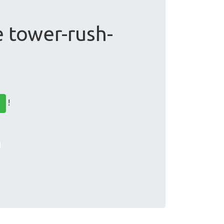
e tower-rush-
!