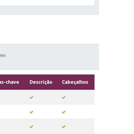
emo
as-chave
Descrição
Cabeçalhos