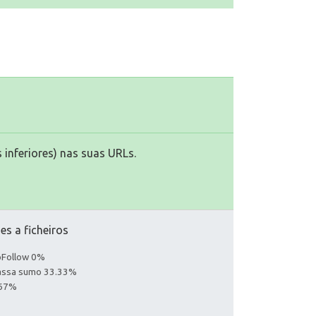
 inferiores) nas suas URLs.
es a ficheiros
noFollow 0%
Passa sumo 33.33%
.67%