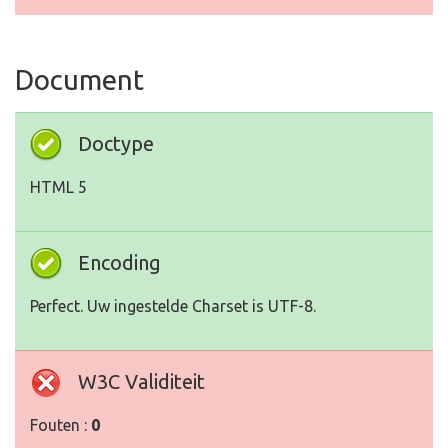
Document
Doctype
HTML 5
Encoding
Perfect. Uw ingestelde Charset is UTF-8.
W3C Validiteit
Fouten :
0