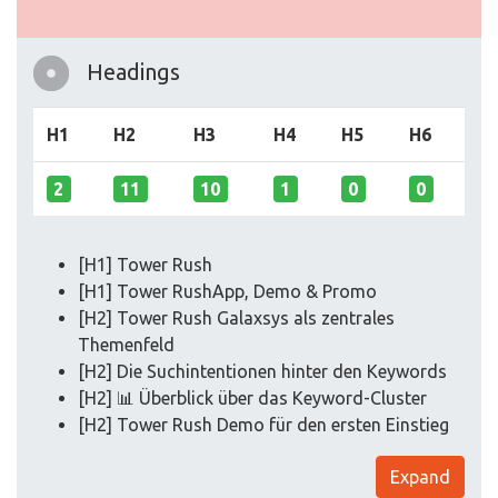
Headings
H1
H2
H3
H4
H5
H6
2
11
10
1
0
0
[H1] Tower Rush
[H1] Tower RushApp, Demo & Promo
[H2] Tower Rush Galaxsys als zentrales
Themenfeld
[H2] Die Suchintentionen hinter den Keywords
[H2] 📊 Überblick über das Keyword-Cluster
[H2] Tower Rush Demo für den ersten Einstieg
Expand