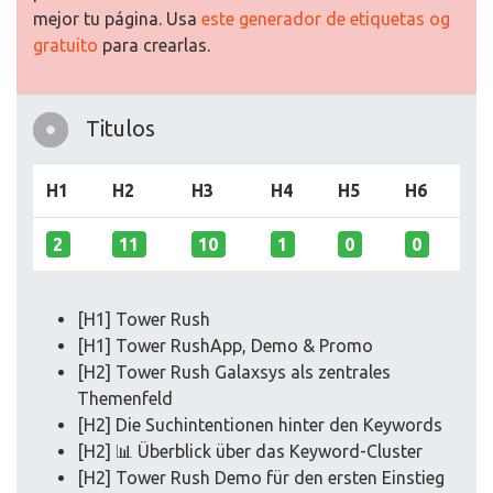
mejor tu página. Usa
este generador de etiquetas og
gratuito
para crearlas.
Titulos
H1
H2
H3
H4
H5
H6
2
11
10
1
0
0
[H1] Tower Rush
[H1] Tower RushApp, Demo & Promo
[H2] Tower Rush Galaxsys als zentrales
Themenfeld
[H2] Die Suchintentionen hinter den Keywords
[H2] 📊 Überblick über das Keyword-Cluster
[H2] Tower Rush Demo für den ersten Einstieg