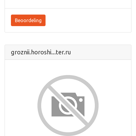
Beoordeling
groznii.horoshi...ter.ru