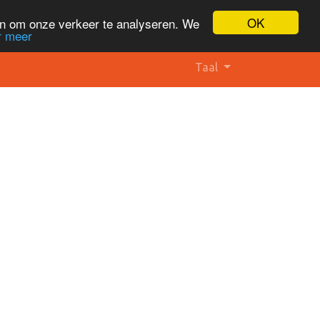
OK
en om onze verkeer te analyseren. We
r meer
Taal