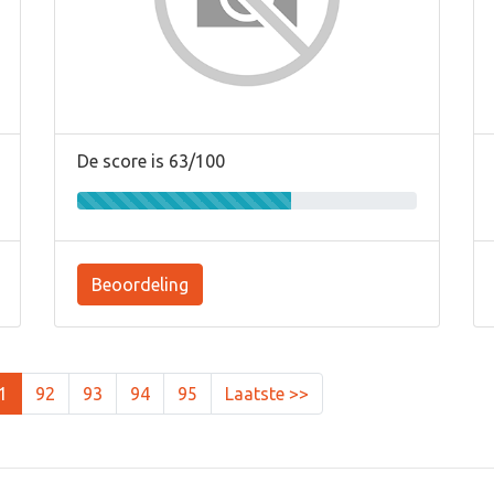
De score is 63/100
Beoordeling
1
92
93
94
95
Laatste >>