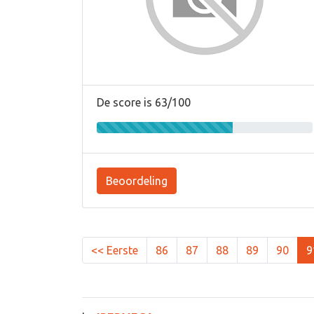
De score is 63/100
Beoordeling
<< Eerste
86
87
88
89
90
9