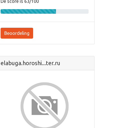
De score is 63/100
Beoordeling
elabuga.horoshi...ter.ru