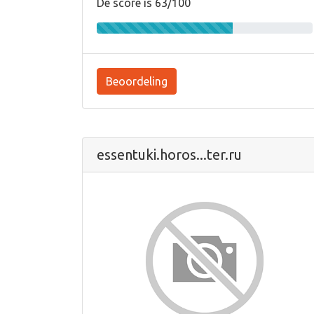
De score is 63/100
Beoordeling
essentuki.horos...ter.ru