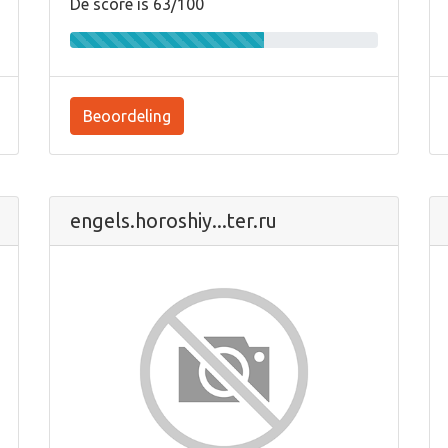
De score is 63/100
Beoordeling
engels.horoshiy...ter.ru