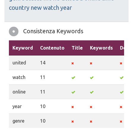
country
new
watch
year
Consistenza Keywords
Keyword
Contenuto
Title
Keywords
Descr
united
14
watch
11
online
11
year
10
genre
10