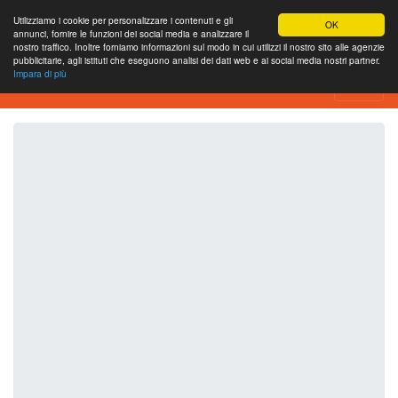
Utilizziamo i cookie per personalizzare i contenuti e gli
OK
annunci, fornire le funzioni dei social media e analizzare il
nostro traffico. Inoltre forniamo informazioni sul modo in cui utilizzi il nostro sito alle agenzie
pubblicitarie, agli istituti che eseguono analisi dei dati web e ai social media nostri partner.
Impara di più
SEO Analytics