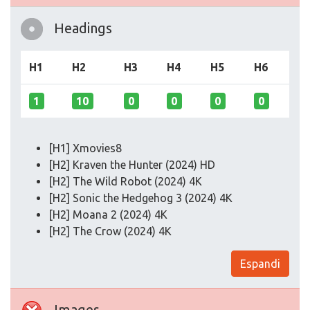
Headings
H1
H2
H3
H4
H5
H6
1
10
0
0
0
0
[H1] Xmovies8
[H2] Kraven the Hunter (2024) HD
[H2] The Wild Robot (2024) 4K
[H2] Sonic the Hedgehog 3 (2024) 4K
[H2] Moana 2 (2024) 4K
[H2] The Crow (2024) 4K
Espandi
Images