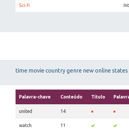
Sci-fi
In
time
movie
country
genre
new
online
states
Palavra-chave
Conteúdo
Título
Palavr
united
14
watch
11