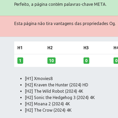
Perfeito, a página contém palavras-chave META.
Esta página não tira vantagens das propriedades Og.
H1
H2
H3
H
1
10
0
0
[H1] Xmovies8
[H2] Kraven the Hunter (2024) HD
[H2] The Wild Robot (2024) 4K
[H2] Sonic the Hedgehog 3 (2024) 4K
[H2] Moana 2 (2024) 4K
[H2] The Crow (2024) 4K