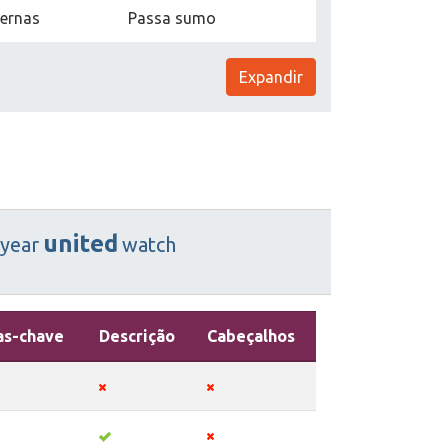
ternas
Passa sumo
Expandir
united
year
watch
as-chave
Descrição
Cabeçalhos