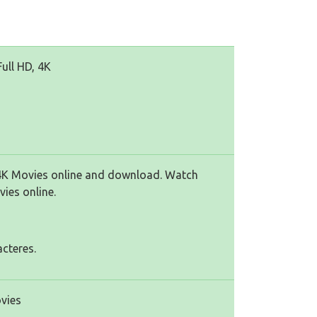
ull HD, 4K
H 4K Movies online and download. Watch
ies online.
cteres.
vies