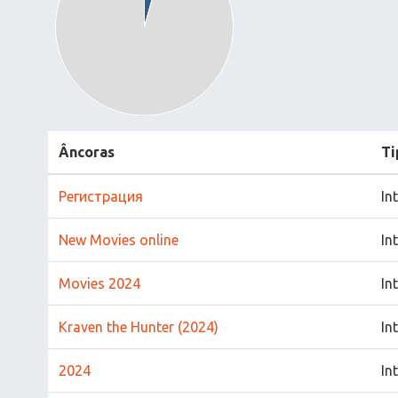
Âncoras
Ti
Регистрация
In
New Movies online
In
Movies 2024
In
Kraven the Hunter (2024)
In
2024
In