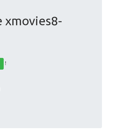
e xmovies8-
!