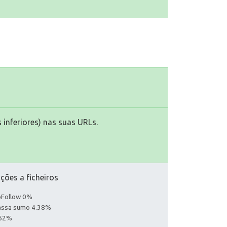
 inferiores) nas suas URLs.
ções a ficheiros
noFollow 0%
Passa sumo 4.38%
.62%