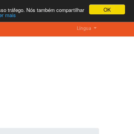
OK
osso tráfego. Nós também compartilhar
er mais
Língua