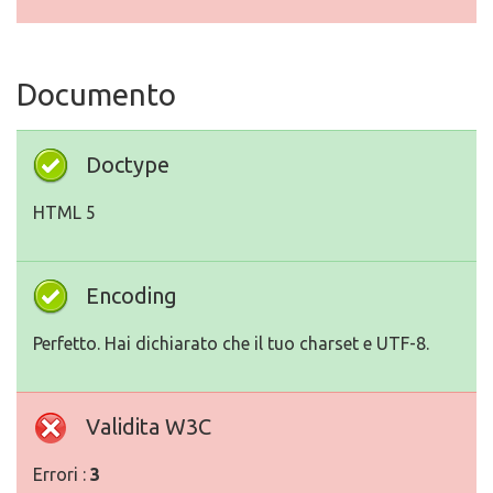
Documento
Doctype
HTML 5
Encoding
Perfetto. Hai dichiarato che il tuo charset e UTF-8.
Validita W3C
Errori :
3