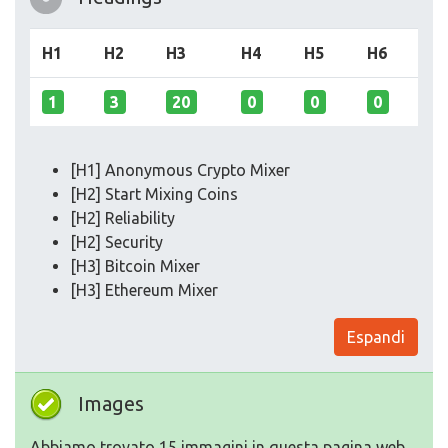
H1
H2
H3
H4
H5
H6
1
3
20
0
0
0
[H1] Anonymous Crypto Mixer
[H2] Start Mixing Coins
[H2] Reliability
[H2] Security
[H3] Bitcoin Mixer
[H3] Ethereum Mixer
Espandi
Images
Abbiamo trovato 15 immagini in questa pagina web.