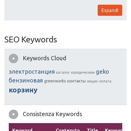
Espandi
SEO Keywords
Keywords Cloud
электростанция
geko
каталог
юридическим
бензиновая
greenworks
контакты
лицам
оплата
корзину
Consistenza Keywords
Keyword
Contenuto
Title
Keywords