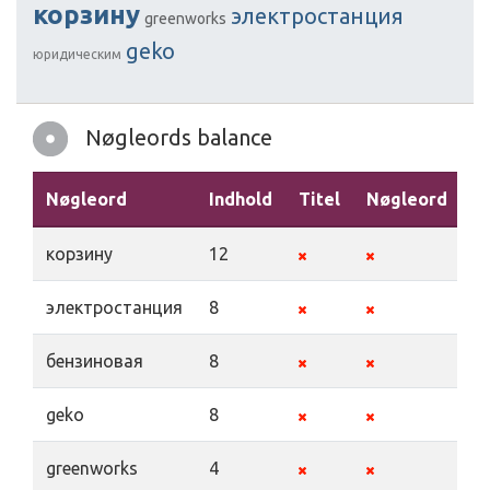
корзину
электростанция
greenworks
geko
юридическим
Nøgleords balance
Nøgleord
Indhold
Titel
Nøgleord
B
корзину
12
электростанция
8
бензиновая
8
geko
8
greenworks
4