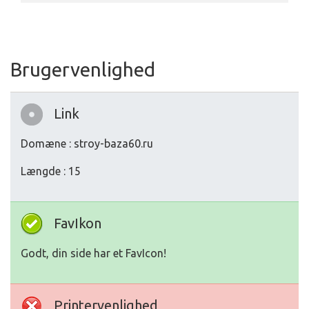
Brugervenlighed
Link
Domæne : stroy-baza60.ru
Længde : 15
FavIkon
Godt, din side har et FavIcon!
Printervenlighed