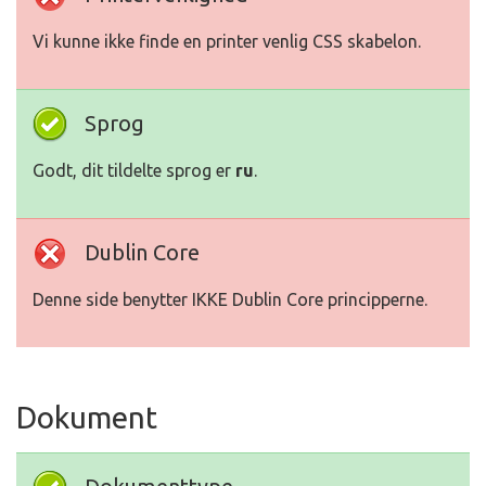
Vi kunne ikke finde en printer venlig CSS skabelon.
Sprog
Godt, dit tildelte sprog er
ru
.
Dublin Core
Denne side benytter IKKE Dublin Core principperne.
Dokument