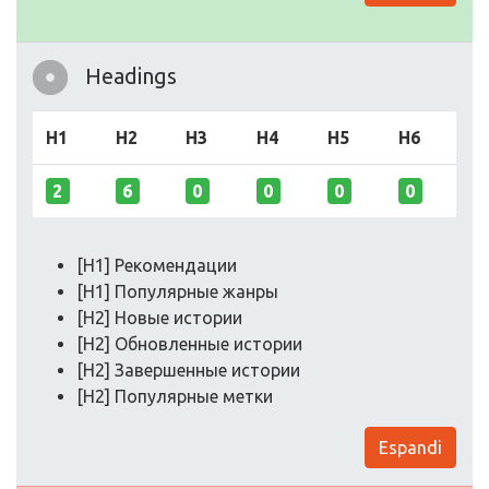
Headings
H1
H2
H3
H4
H5
H6
2
6
0
0
0
0
[H1] Рекомендации
[H1] Популярные жанры
[H2] Новые истории
[H2] Обновленные истории
[H2] Завершенные истории
[H2] Популярные метки
Espandi