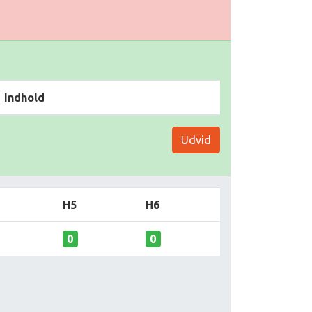
Indhold
Udvid
H5
H6
0
0