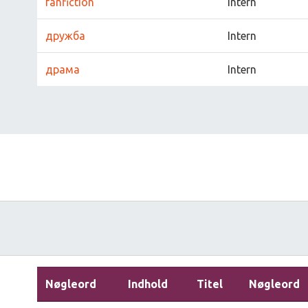
fanfiction
Intern
дружба
Intern
драма
Intern
Nøgleord
Indhold
Titel
Nøgleord