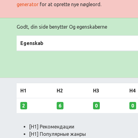
generator
for at oprette nye nøgleord.
Godt, din side benytter Og egenskaberne
Egenskab
H1
H2
H3
H4
2
6
0
0
[H1] Рекомендации
[H1] Популярные жанры