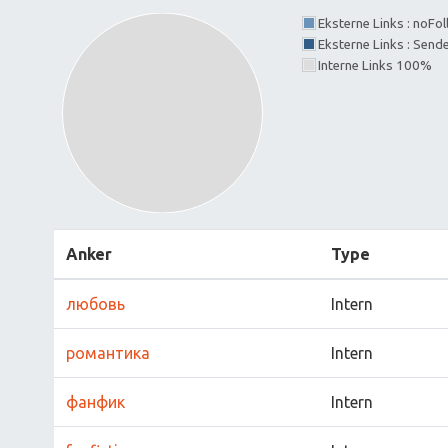
Eksterne Links : noFo
Eksterne Links : Send
Interne Links 100%
Anker
Type
любовь
Intern
романтика
Intern
фанфик
Intern