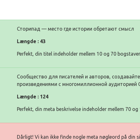
Сторипад — место где истории обретают смысл
Længde : 43
Perfekt, din titel indeholder mellem 10 og 70 bogstaver
Сообщество для писателей и авторов, создавайте
произведениями с многомиллионной аудиторией 
Længde : 124
Perfekt, din meta beskrivelse indeholder mellem 70 og 
Dårligt! Vi kan ikke finde nogle meta nøgleord på din 