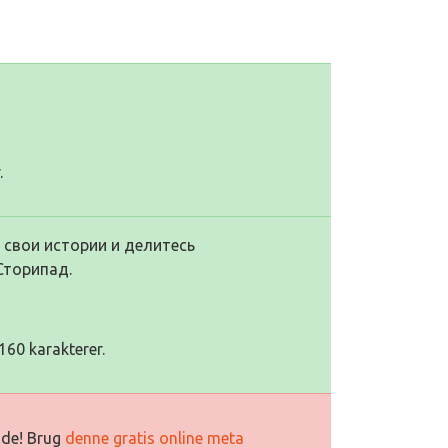
.
 свои истории и делитесь
Сторипад.
160 karakterer.
side! Brug
denne gratis online meta