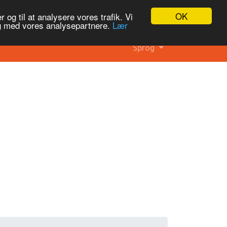
OK
 og til at analysere vores trafik. Vi
og med vores analysepartnere.
Lær
Sprog