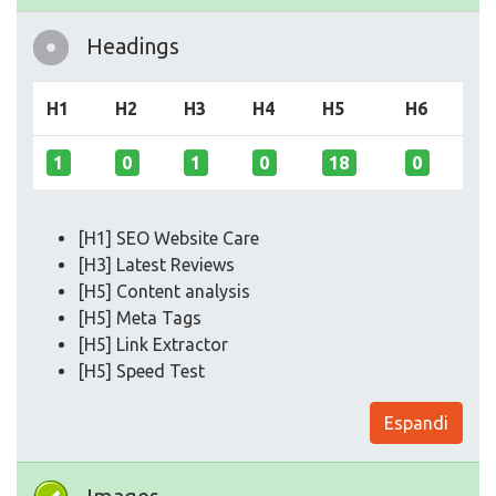
Headings
H1
H2
H3
H4
H5
H6
1
0
1
0
18
0
[H1] SEO Website Care
[H3] Latest Reviews
[H5] Content analysis
[H5] Meta Tags
[H5] Link Extractor
[H5] Speed Test
Espandi