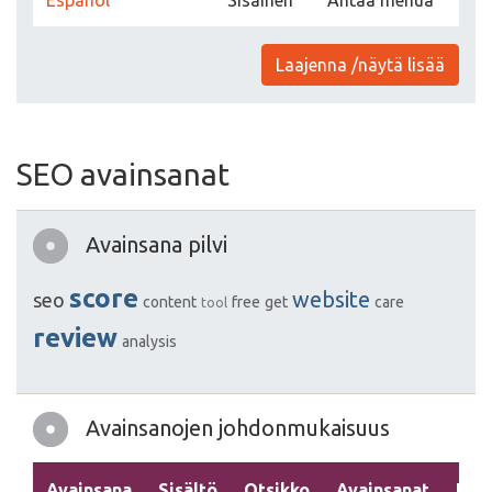
Español
Sisäinen
Antaa mehua
Laajenna /näytä lisää
SEO avainsanat
Avainsana pilvi
score
website
seo
content
free
get
care
tool
review
analysis
Avainsanojen johdonmukaisuus
Avainsana
Sisältö
Otsikko
Avainsanat
Kuv