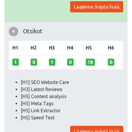
Laajenna /näytä lisää
Otsikot
H1
H2
H3
H4
H5
H6
1
0
1
0
18
0
[H1] SEO Website Care
[H3] Latest Reviews
[H5] Content analysis
[H5] Meta Tags
[H5] Link Extractor
[H5] Speed Test
Laajenna /näytä lisää