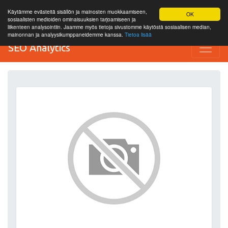
Käytämme evästeitä sisällön ja mainosten muokkaamiseen,
OK
sosiaalisten medioiden ominaisuuksien tarjoamiseen ja
liikenteen analysointiin. Jaamme myös tietoja sivustomme käytöstä sosiaalisen median,
mainonnan ja analyysikumppaneidemme kanssa.
Tietoa lisää
SEO Analytics