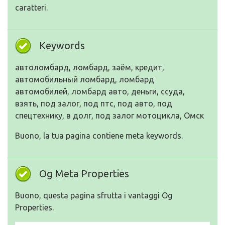
caratteri.
Keywords
автоломбард, ломбард, заём, кредит,
автомобильный ломбард, ломбард
автомобилей, ломбард авто, деньги, ссуда,
взять, под залог, под птс, под авто, под
спецтехнику, в долг, под залог мотоцикла, Омск
Buono, la tua pagina contiene meta keywords.
Og Meta Properties
Buono, questa pagina sfrutta i vantaggi Og
Properties.