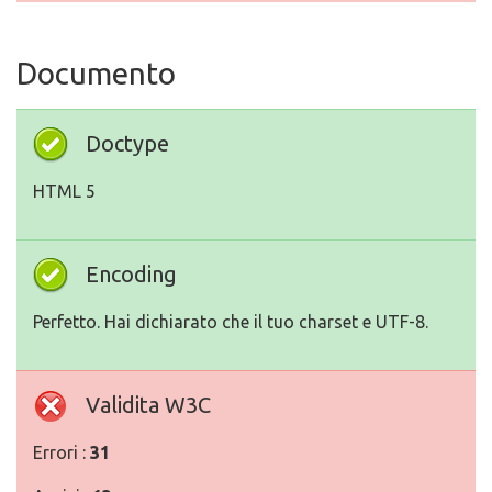
Documento
Doctype
HTML 5
Encoding
Perfetto. Hai dichiarato che il tuo charset e UTF-8.
Validita W3C
Errori :
31