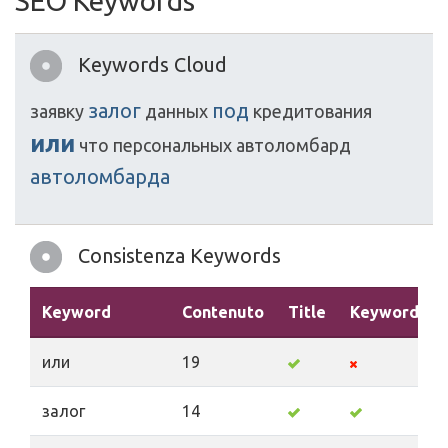
SEO Keywords
Keywords Cloud
залог
под
заявку
данных
кредитования
или
что
персональных
автоломбард
автоломбарда
Consistenza Keywords
Keyword
Contenuto
Title
Keywords
или
19
залог
14