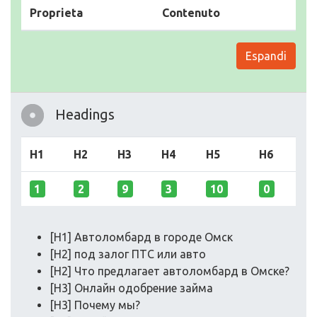
Proprieta
Contenuto
Espandi
Headings
H1
H2
H3
H4
H5
H6
1
2
9
3
10
0
[H1] Автоломбард в городе Омск
[H2] под залог ПТС или авто
[H2] Что предлагает автоломбард в Омске?
[H3] Онлайн одобрение займа
[H3] Почему мы?