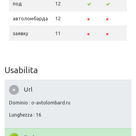
под
12
автоломбарда
12
заявку
11
Usabilita
Url
Dominio : o-avtolombard.ru
Lunghezza : 16