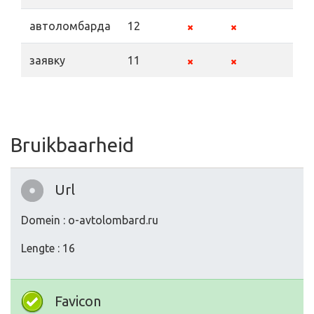
автоломбарда
12
заявку
11
Bruikbaarheid
Url
Domein : o-avtolombard.ru
Lengte : 16
Favicon