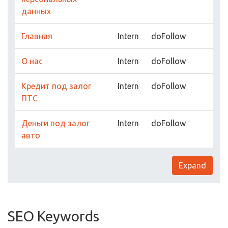
данных
Главная
Intern
doFollow
О нас
Intern
doFollow
Кредит под залог
Intern
doFollow
ПТС
Деньги под залог
Intern
doFollow
авто
Expand
SEO Keywords