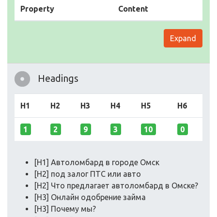
Property
Content
Expand
Headings
H1
H2
H3
H4
H5
H6
1
2
9
3
10
0
[H1] Автоломбард в городе Омск
[H2] под залог ПТС или авто
[H2] Что предлагает автоломбард в Омске?
[H3] Онлайн одобрение займа
[H3] Почему мы?