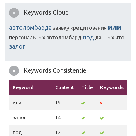
Keywords Cloud
или
автоломбарда
заявку
кредитования
под
персональных
автоломбард
данных
что
залог
Keywords Consistentie
Keyword
Content
Title
Keywords
De
или
19
залог
14
под
12