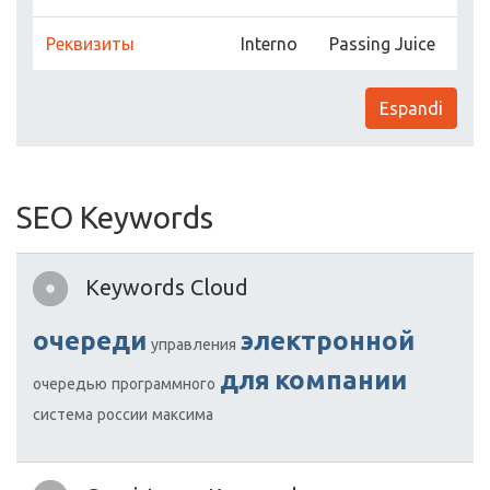
Реквизиты
Interno
Passing Juice
Espandi
SEO Keywords
Keywords Cloud
очереди
электронной
управления
для
компании
очередью
программного
система
россии
максима