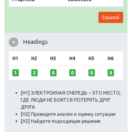
Espandi
Headings
H1
H2
H3
H4
H5
H6
1
2
0
0
0
0
[H1] ЭЛЕКТРОННАЯ ОЧЕРЕДЬ – ЭТО МЕСТО,
ГДЕ ЛЮДИ НЕ БОЯТСЯ ПОТЕРЯТЬ ДРУГ
ДРУГА
[H2] Проведите анализ и оценку ситуации
[H2] Найдите подходящее решение