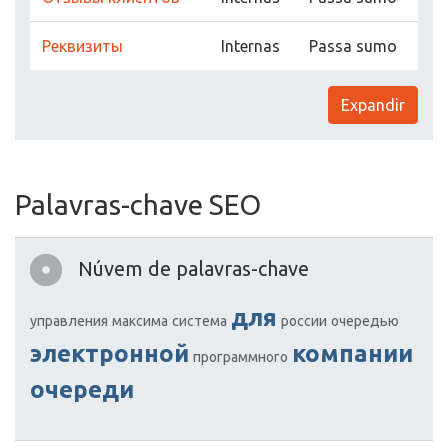
Реквизиты
Internas
Passa sumo
Expandir
Palavras-chave SEO
Núvem de palavras-chave
для
управления
максима
система
россии
очередью
электронной
компании
программного
очереди