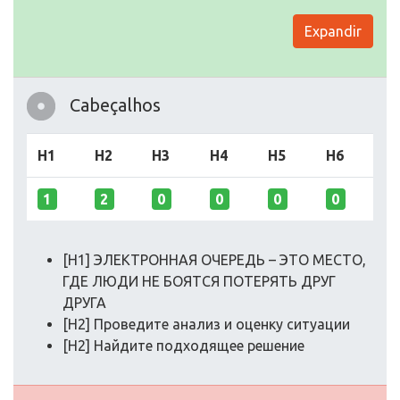
Expandir
Cabeçalhos
H1
H2
H3
H4
H5
H6
1
2
0
0
0
0
[H1] ЭЛЕКТРОННАЯ ОЧЕРЕДЬ – ЭТО МЕСТО,
ГДЕ ЛЮДИ НЕ БОЯТСЯ ПОТЕРЯТЬ ДРУГ
ДРУГА
[H2] Проведите анализ и оценку ситуации
[H2] Найдите подходящее решение