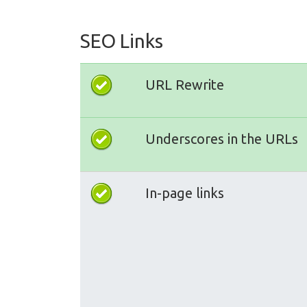
SEO Links
URL Rewrite
Underscores in the URLs
In-page links