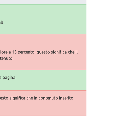
lt
ore a 15 percento, questo significa che il
tenuto.
a pagina.
esto significa che in contenuto inserito