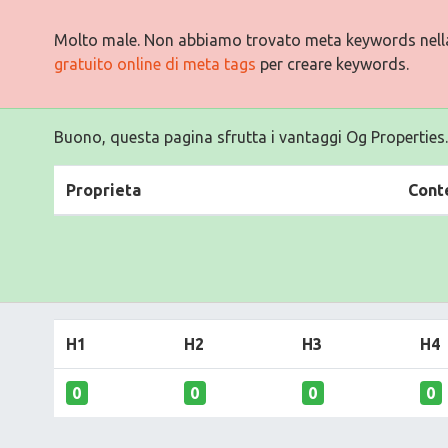
Molto male. Non abbiamo trovato meta keywords nell
gratuito online di meta tags
per creare keywords.
Buono, questa pagina sfrutta i vantaggi Og Properties.
Proprieta
Cont
H1
H2
H3
H4
0
0
0
0