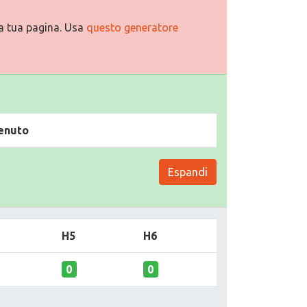
a tua pagina. Usa
questo generatore
enuto
Espandi
H5
H6
0
0