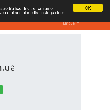
OK
stro traffico. Inoltre forniamo
 web e ai social media nostri partner.
Lingua
m.ua
!