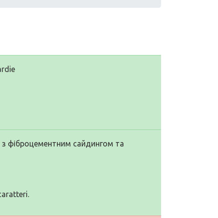
rdie
у з фіброцементним сайдингом та
aratteri.