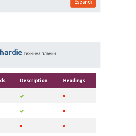
Espandi
hardie
технічна
планки
ds
Description
Headings