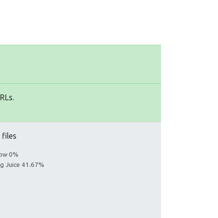
URLs.
 files
llow 0%
ing Juice 41.67%