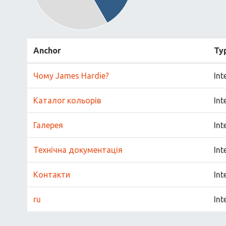
Anchor
Ty
Чому James Hardie?
Int
Каталог кольорів
Int
Галерея
Int
Технічна документація
Int
Контакти
Int
ru
Int