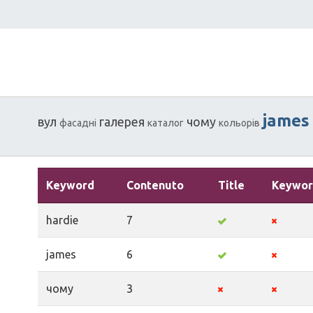
james
вул
галерея
чому
фасадні
каталог
кольорів
Keyword
Contenuto
Title
Keywor
hardie
7
james
6
чому
3