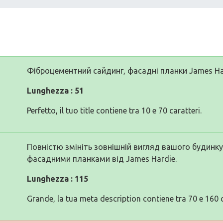
Фіброцементний сайдинг, фасадні планки James Ha
Lunghezza : 51
Perfetto, il tuo title contiene tra 10 e 70 caratteri.
Повністю змініть зовнішній вигляд вашого будинк
фасадними планками від James Hardie.
Lunghezza : 115
Grande, la tua meta description contiene tra 70 e 160 c