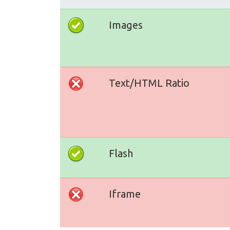
Images
Text/HTML Ratio
Flash
Iframe