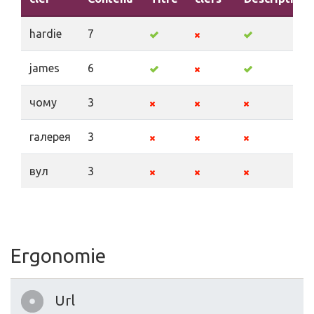
hardie
7
james
6
чому
3
галерея
3
вул
3
Ergonomie
Url