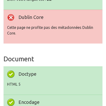
Dublin Core
Cette page ne profite pas des métadonnées Dublin
Core.
Document
Doctype
HTML 5
Encodage