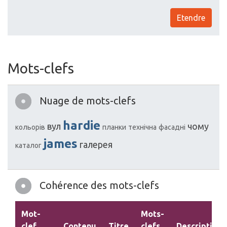
Etendre
Mots-clefs
Nuage de mots-clefs
hardie
вул
чому
кольорів
планки
технічна
фасадні
james
галерея
каталог
Cohérence des mots-clefs
Mot-
Mots-
clef
Contenu
Titre
clefs
Description