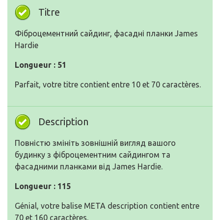
Titre
Фіброцементний сайдинг, фасадні планки James
Hardie
Longueur : 51
Parfait, votre titre contient entre 10 et 70 caractères.
Description
Повністю змініть зовнішній вигляд вашого
будинку з фіброцементним сайдингом та
фасадними планками від James Hardie.
Longueur : 115
Génial, votre balise META description contient entre
70 et 160 caractères.