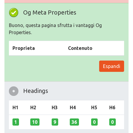
Og Meta Properties
Buono, questa pagina sfrutta i vantaggi Og
Properties.
Proprieta
Contenuto
Espandi
Headings
H1
H2
H3
H4
H5
H6
1
10
9
36
0
0