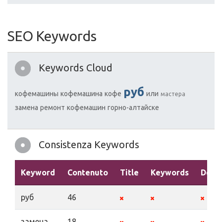
SEO Keywords
Keywords Cloud
руб
кофемашины
кофемашина
кофе
или
мастера
замена
ремонт
кофемашин
горно-алтайске
Consistenza Keywords
Keyword
Contenuto
Title
Keywords
Descr
руб
46
замена
18