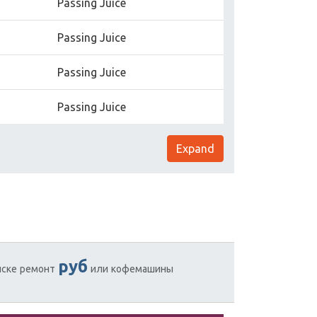
Passing Juice
Passing Juice
Passing Juice
Passing Juice
Expand
руб
йске
ремонт
или
кофемашины