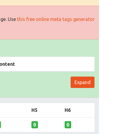
age. Use
this free online meta tags generator
ontent
Expand
H5
H6
0
0