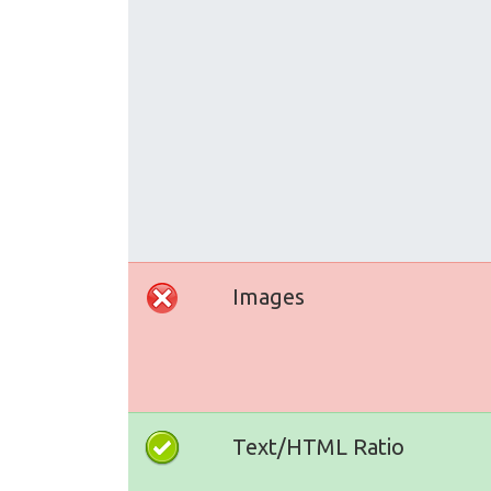
Images
Text/HTML Ratio