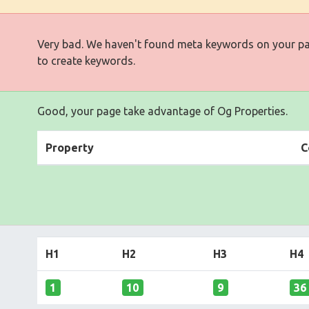
Very bad. We haven't found meta keywords on your p
to create keywords.
Good, your page take advantage of Og Properties.
Property
C
H1
H2
H3
H4
1
10
9
36