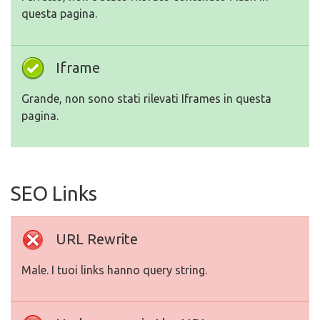
questa pagina.
Iframe
Grande, non sono stati rilevati Iframes in questa
pagina.
SEO Links
URL Rewrite
Male. I tuoi links hanno query string.