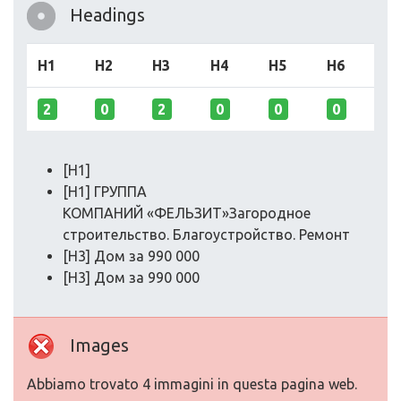
Headings
H1
H2
H3
H4
H5
H6
2
0
2
0
0
0
[H1]
[H1] ГРУППА
КОМПАНИЙ «ФЕЛЬЗИТ»Загородное
строительство. Благоустройство. Ремонт
[H3] Дом за 990 000
[H3] Дом за 990 000
Images
Abbiamo trovato 4 immagini in questa pagina web.