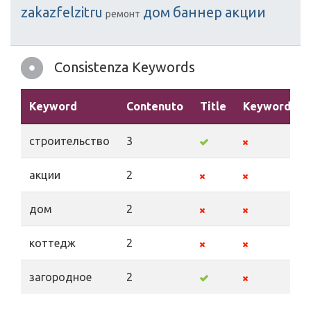
zakazfelzitru
дом
баннер
акции
ремонт
Consistenza Keywords
Keyword
Contenuto
Title
Keywords
строительство
3
акции
2
дом
2
коттедж
2
загородное
2