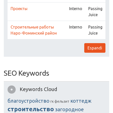
Проекты
Interno
Passing
Juice
Строительные работы
Interno
Passing
Наро-Фоминский район
Juice
Espandi
SEO Keywords
Keywords Cloud
благоустройство
коттедж
гк фельзит
строительство
загородное