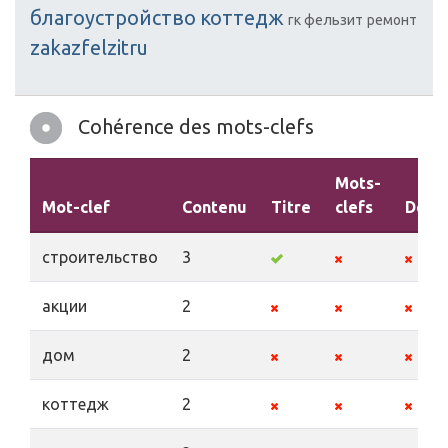
благоустройство
коттедж
гк фельзит
ремонт
zakazfelzitru
Cohérence des mots-clefs
Mots-
Mot-clef
Contenu
Titre
clefs
Descr
строительство
3
акции
2
дом
2
коттедж
2