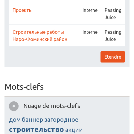
Проекты
Interne
Passing
Juice
Строительные работы
Interne
Passing
Наро-Фоминский район
Juice
Etendre
Mots-clefs
Nuage de mots-clefs
дом
баннер
загородное
строительство
акции