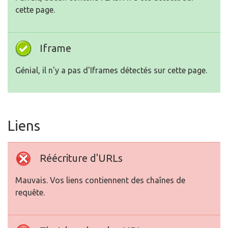
cette page.
Iframe
Génial, il n'y a pas d'Iframes détectés sur cette page.
Liens
Réécriture d'URLs
Mauvais. Vos liens contiennent des chaînes de
requête.