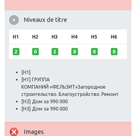
Niveaux de titre
H1
H2
H3
H4
H5
H6
2
0
2
0
0
0
[H1]
[H1] ГРУППА
КОМПАНИЙ «ФЕЛЬЗИТ»Загородное
строительство. Благоустройство. Ремонт
[H3] Дом за 990 000
[H3] Дом за 990 000
Images