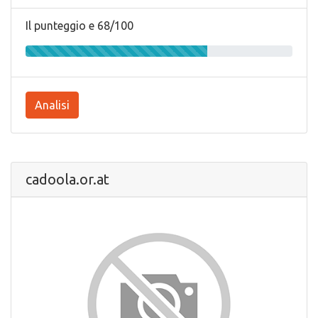
Il punteggio e 68/100
Analisi
cadoola.or.at