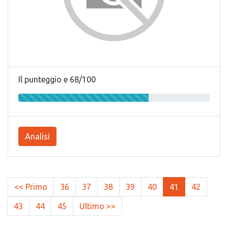
Il punteggio e 68/100
Analisi
<< Primo
36
37
38
39
40
41
42
43
44
45
Ultimo >>