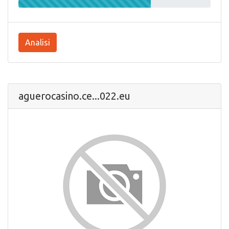
Analisi
aguerocasino.ce...022.eu