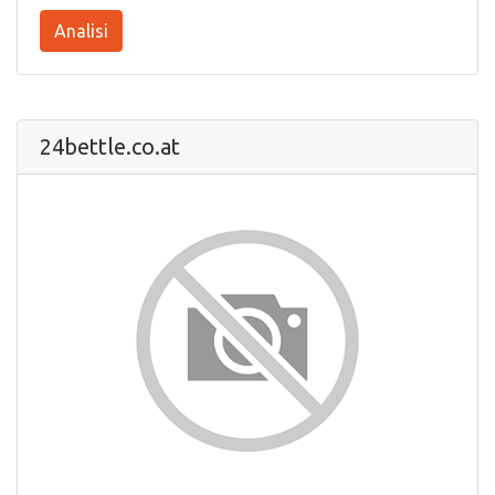
Analisi
24bettle.co.at