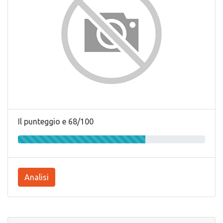
Il punteggio e 68/100
Analisi