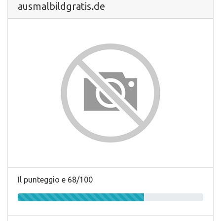
ausmalbildgratis.de
Il punteggio e 68/100