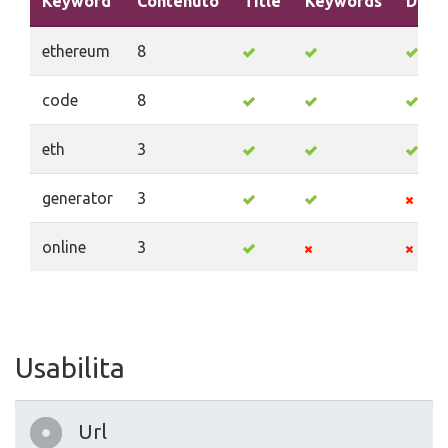
Keyword
Contenuto
Title
Keywords
Descr
ethereum
8
code
8
eth
3
generator
3
online
3
Usabilita
Url