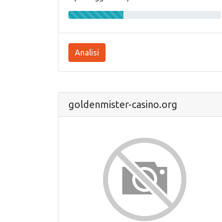
Analisi
goldenmister-casino.org