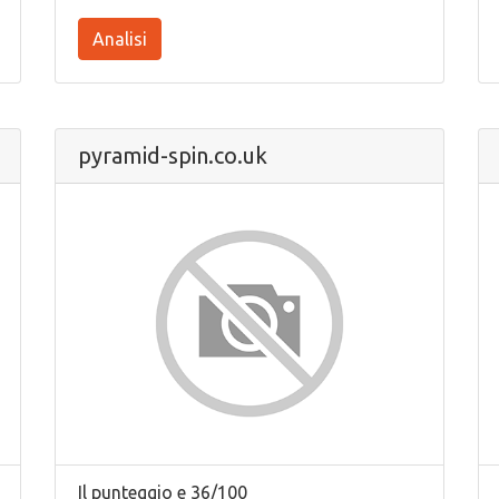
Analisi
pyramid-spin.co.uk
Il punteggio e 36/100