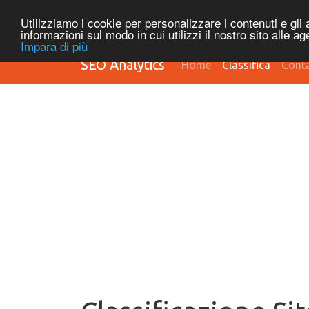
Utilizziamo i cookie per personalizzare i contenuti e gli a
informazioni sul modo in cui utilizzi il nostro sito alle a
Impara di più
SEO Analytics
Home
Classifica
Conta