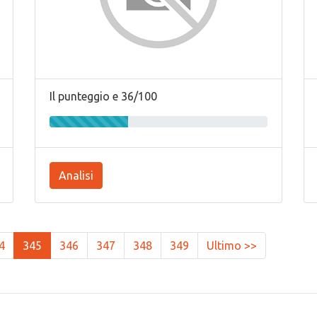
Il punteggio e 36/100
Analisi
4
345
346
347
348
349
Ultimo >>