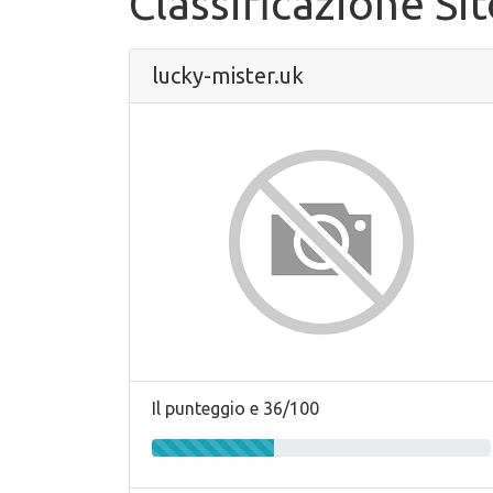
Classificazione Si
lucky-mister.uk
Il punteggio e 36/100