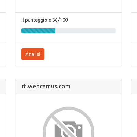
Il punteggio e 36/100
Analisi
rt.webcamus.com