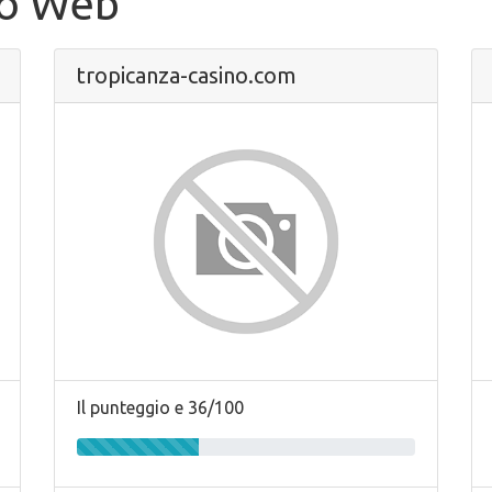
to Web
tropicanza-casino.com
Il punteggio e 36/100