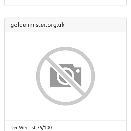
goldenmister.org.uk
Der Wert ist 36/100