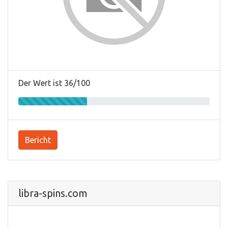
Der Wert ist 36/100
Bericht
libra-spins.com