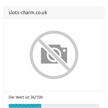
slots-charm.co.uk
Der Wert ist 36/100