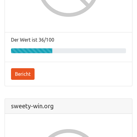
Der Wert ist 36/100
Bericht
sweety-win.org