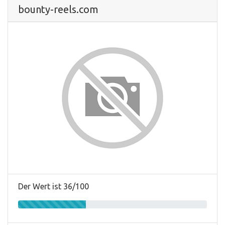
bounty-reels.com
Der Wert ist 36/100