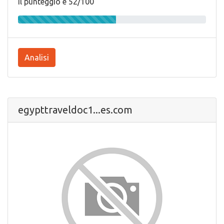
Il punteggio e 52/100
Analisi
egypttraveldoc1...es.com