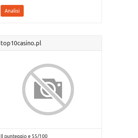
Analisi
top10casino.pl
Il punteggio e 55/100