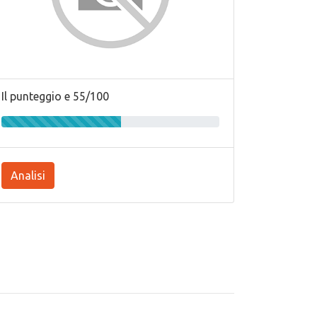
Il punteggio e 55/100
Analisi