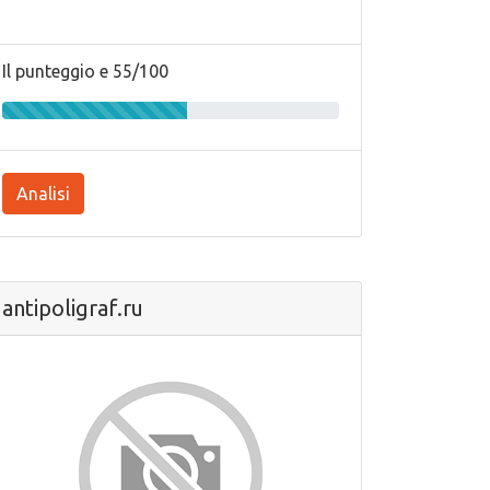
Il punteggio e 55/100
Analisi
antipoligraf.ru