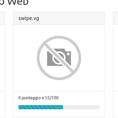
to Web
swipe.vg
Il punteggio e 55/100