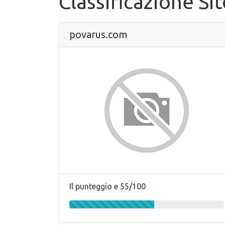
Classificazione Si
povarus.com
Il punteggio e 55/100