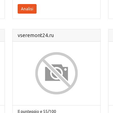
Analisi
vseremont24.ru
Il punteggio e 55/100