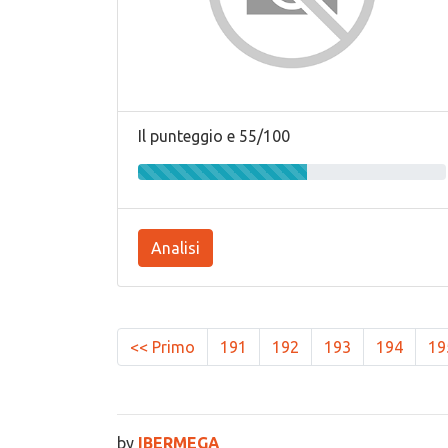
Il punteggio e 55/100
Analisi
<< Primo
191
192
193
194
19
by
IBERMEGA