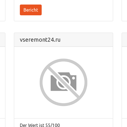
Bericht
vseremont24.ru
Der Wert ist 55/100