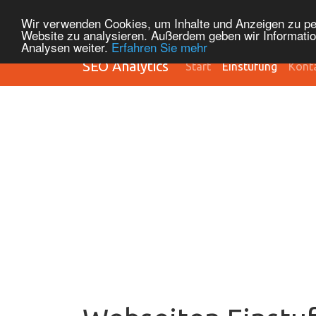
Wir verwenden Cookies, um Inhalte und Anzeigen zu pers
Website zu analysieren. Außerdem geben wir Informatio
Analysen weiter.
Erfahren Sie mehr
SEO Analytics
Start
Einstufung
Kont