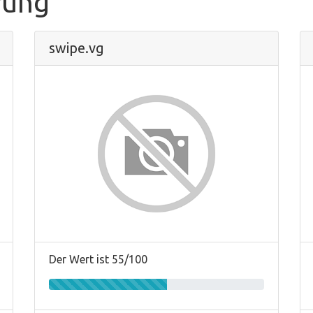
fung
swipe.vg
Der Wert ist 55/100