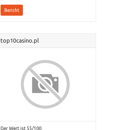
Bericht
top10casino.pl
Der Wert ist 55/100