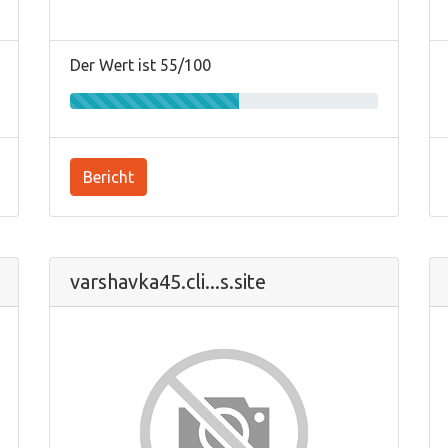
Der Wert ist 55/100
Bericht
varshavka45.cli...s.site