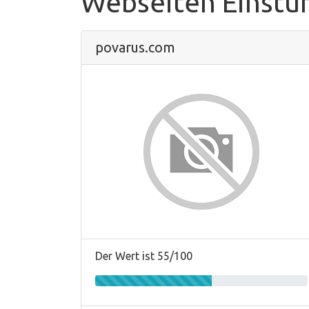
Webseiten Einstu
povarus.com
Der Wert ist 55/100