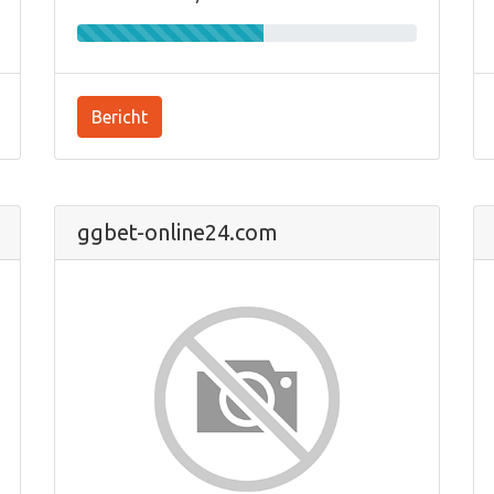
Bericht
ggbet-online24.com