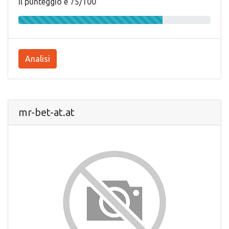
Il punteggio e 75/100
Analisi
mr-bet-at.at