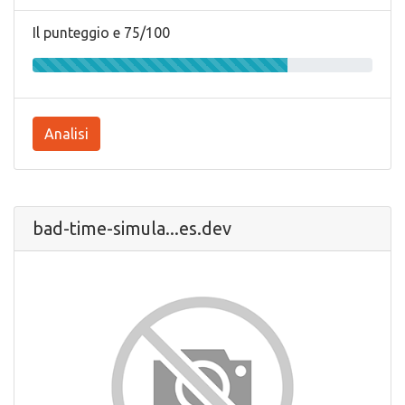
Il punteggio e 75/100
Analisi
bad-time-simula...es.dev