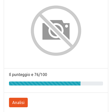
Il punteggio e 76/100
Analisi