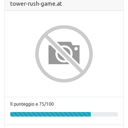
tower-rush-game.at
Il punteggio e 75/100