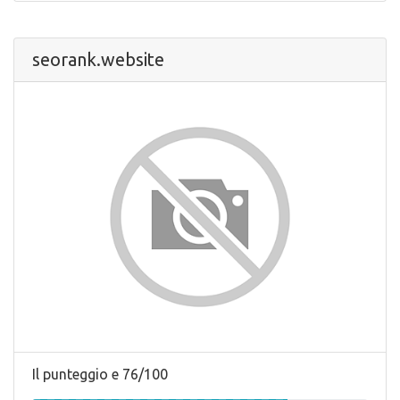
seorank.website
Il punteggio e 76/100