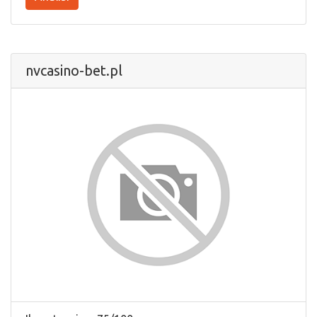
nvcasino-bet.pl