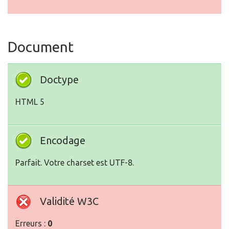
Document
Doctype
HTML 5
Encodage
Parfait. Votre charset est UTF-8.
Validité W3C
Erreurs :
0