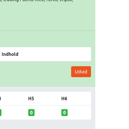
Indhold
Udvid
4
H5
H6
0
0