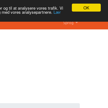
OK
 og til at analysere vores trafik. Vi
og med vores analysepartnere.
Lær
Sprog