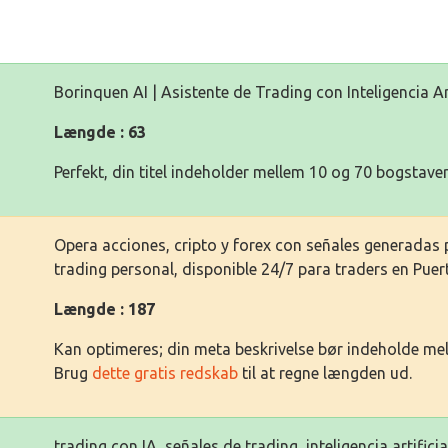
Borinquen AI | Asistente de Trading con Inteligencia Art
Længde : 63
Perfekt, din titel indeholder mellem 10 og 70 bogstaver
Opera acciones, cripto y forex con señales generadas po
trading personal, disponible 24/7 para traders en Pue
Længde : 187
Kan optimeres; din meta beskrivelse bør indeholde me
Brug
dette gratis redskab
til at regne længden ud.
trading con IA, señales de trading, inteligencia artificia