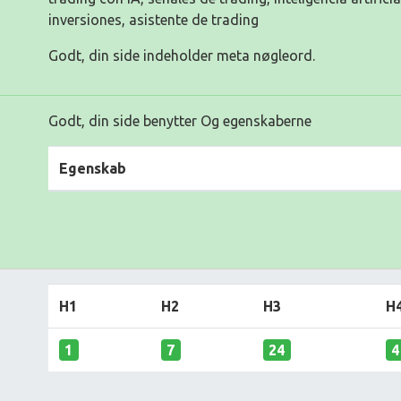
inversiones, asistente de trading
Godt, din side indeholder meta nøgleord.
Godt, din side benytter Og egenskaberne
Egenskab
H1
H2
H3
H
1
7
24
4