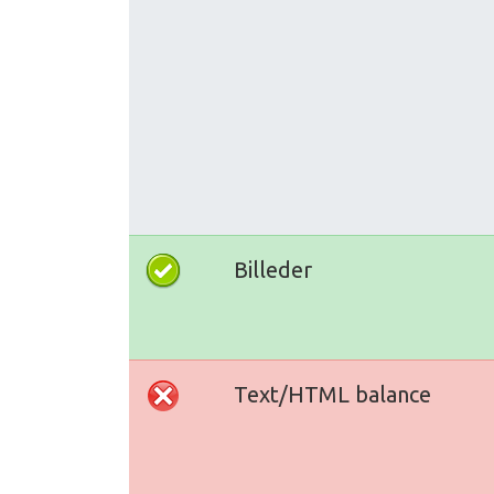
Billeder
Text/HTML balance