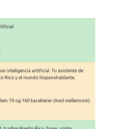
ificial
.
r inteligencia artificial. Tu asistente de
rto Rico y el mundo hispanohablante.
llem 70 og 160 karakterer (med mellemrum).
l, trading Puerto Rico, forex, cripto,