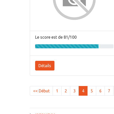
Le score est de 81/100
Détails
<< Début
1
2
3
4
5
6
7