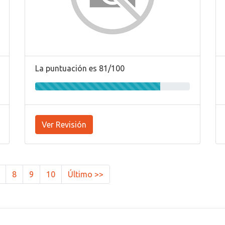
La puntuación es 81/100
Ver Revisión
8
9
10
Último >>