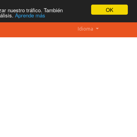
OK
ar nuestro tráfico. También
álisis.
Aprende más
Idioma