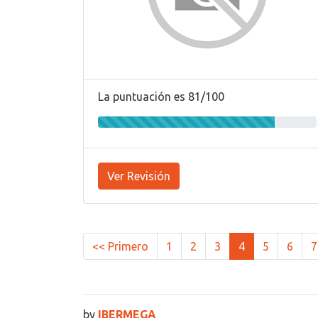
La puntuación es 81/100
Ver Revisión
<< Primero
1
2
3
4
5
6
7
by
IBERMEGA