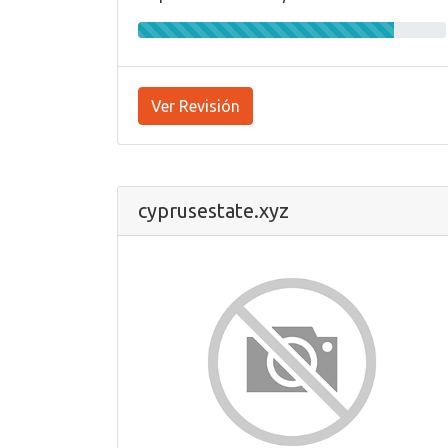
Ver Revisión
cyprusestate.xyz