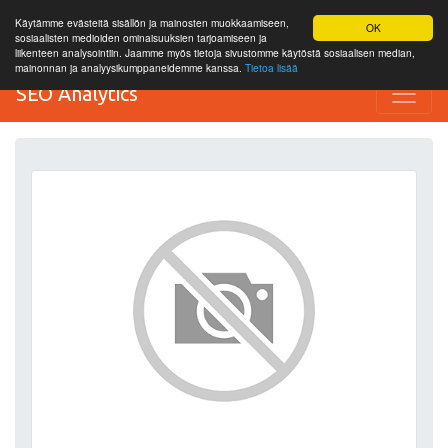
Käytämme evästeitä sisällön ja mainosten muokkaamiseen,
OK
sosiaalisten medioiden ominaisuuksien tarjoamiseen ja
liikenteen analysointiin. Jaamme myös tietoja sivustomme käytöstä sosiaalisen median,
mainonnan ja analyysikumppaneidemme kanssa.
Tietoa lisää
SEO Analytics