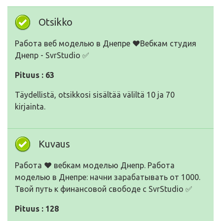
Otsikko
Работа веб моделью в Днепре ❤️Вебкам студия
Днепр - SvrStudio ✅
Pituus : 63
Täydellistä, otsikkosi sisältää väliltä 10 ja 70
kirjainta.
Kuvaus
Работа ❤ вебкам моделью Днепр. Работа
моделью в Днепре: начни зарабатывать от 1000.
Твой путь к финансовой свободе с SvrStudio ✅
Pituus : 128