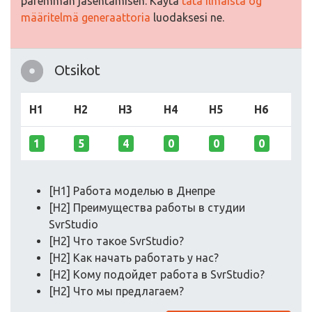
paremman jäsentämisen. Käytä
tätä ilmaista og
määritelmä generaattoria
luodaksesi ne.
Otsikot
H1
H2
H3
H4
H5
H6
1
5
4
0
0
0
[H1] Работа моделью в Днепре
[H2] Преимущества работы в студии
SvrStudio
[H2] Что такое SvrStudio?
[H2] Как начать работать у нас?
[H2] Кому подойдет работа в SvrStudio?
[H2] Что мы предлагаем?