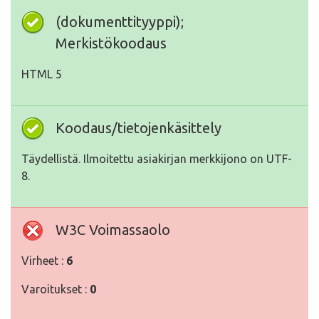
(dokumenttityyppi);
Merkistökoodaus
HTML 5
Koodaus/tietojenkäsittely
Täydellistä. Ilmoitettu asiakirjan merkkijono on UTF-
8.
W3C Voimassaolo
Virheet :
6
Varoitukset :
0