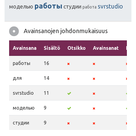
работы
svrstudio
моделью
студии
работа
Avainsanojen johdonmukaisuus
Avainsana
Sisältö
Otsikko
Avainsanat
Kuv
работы
16
для
14
svrstudio
11
моделью
9
студии
9